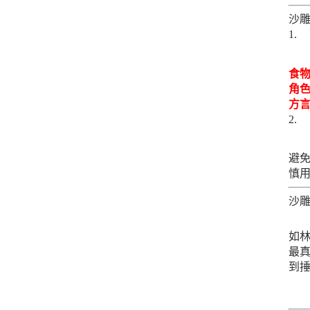
沙雕
食物
角色
方言
避免
慎用
沙
如林
最
到捶