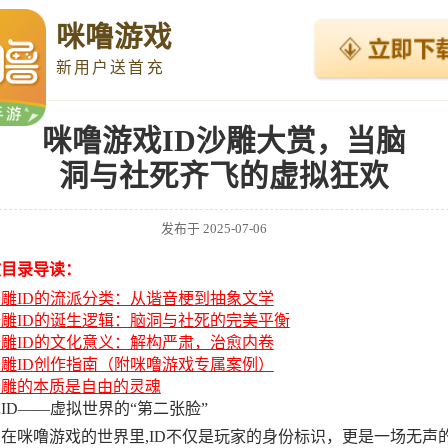
咪噜游戏
新用户送首充
咪噜游戏ID沙雕大赏，当脑
洞与社死齐飞的虚拟狂欢
发布于
2025-07-06
文目录导读：
雕ID的流派分类：从谐音梗到抽象文学
沙雕ID的诞生逻辑：脑洞与社死的完美平衡
雕ID的文化意义：解构严肃，治愈内卷
雕ID创作指南（附咪噜游戏专属案例）
沙雕的本质是自由的灵魂
ID——虚拟世界的“第二张脸”
在咪噜游戏的世界里,ID不仅是玩家的身份标识，更是一场无声