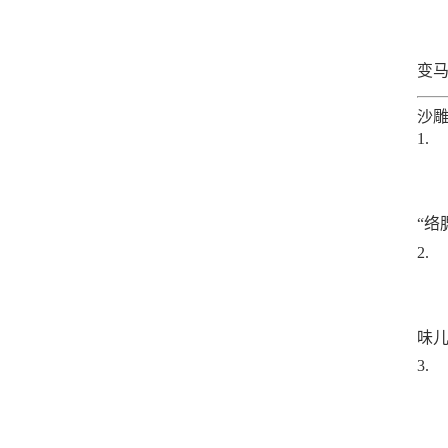
变
沙雕
“络
味儿