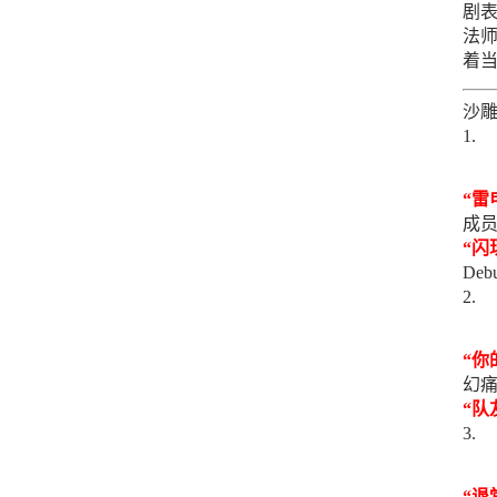
剧表
法师
着
沙雕
“雷
成
“闪
De
“你
幻
“队
“退