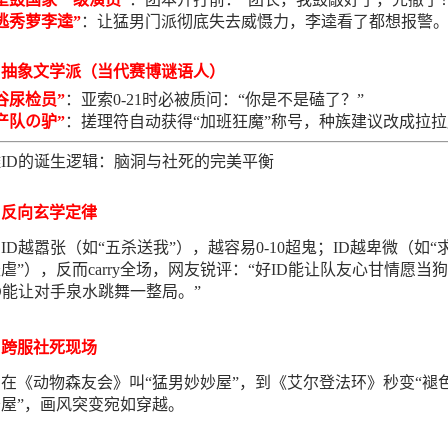
逃秀萝李逵”
：让猛男门派彻底失去威慑力，李逵看了都想报警
抽象文学派（当代赛博谜语人）
谷尿检员”
：亚索0-21时必被质问：“你是不是磕了？”
产队の驴”
：搓理符自动获得“加班狂魔”称号，种族建议改成拉
ID的诞生逻辑：脑洞与社死的完美平衡
反向玄学定律
ID越嚣张（如“五杀送我”），越容易0-10超鬼；ID越卑微（如“
虐”），反而carry全场，网友锐评：“好ID能让队友心甘情愿当
D能让对手泉水跳舞一整局。”
跨服社死现场
在《动物森友会》叫“猛男妙妙屋”，到《艾尔登法环》秒变“褪
屋”，画风突变宛如穿越。