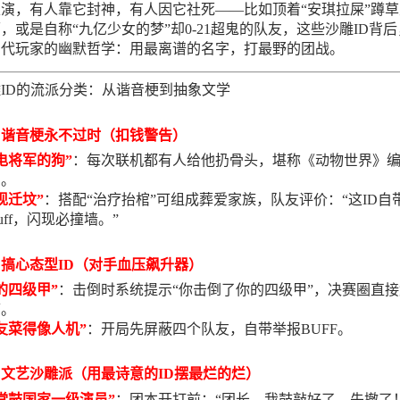
演，有人靠它封神，有人因它社死——比如顶着“安琪拉屎”蹲草
，或是自称“九亿少女的梦”却0-21超鬼的队友，这些沙雕ID背
当代玩家的幽默哲学：用最离谱的名字，打最野的团战。
ID的流派分类：从谐音梗到抽象文学
谐音梗永不过时（扣钱警告）
电将军的狗”
：每次联机都有人给他扔骨头，堪称《动物世界》
员。
现迁坟”
：搭配“治疗抬棺”可组成葬爱家族，队友评价：“这ID自
buff，闪现必撞墙。”
搞心态型ID（对手血压飙升器）
的四级甲”
：击倒时系统提示“你击倒了你的四级甲”，决赛圈直
痛。
友菜得像人机”
：开局先屏蔽四个队友，自带举报BUFF。
文艺沙雕派（用最诗意的ID摆最烂的烂）
堂鼓国家一级演员”
：团本开打前：“团长，我鼓敲好了，先撤了！