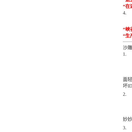
“在
“峡
“生
沙雕
面轻
坏I
妙妙