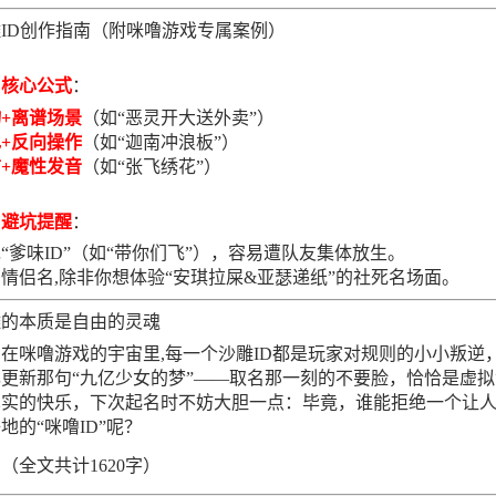
ID创作指南（附咪噜游戏专属案例）
核心公式
：
+离谱场景
（如“恶灵开大送外卖”）
+反向操作
（如“迦南冲浪板”）
+魔性发音
（如“张飞绣花”）
避坑提醒
：
“爹味ID”（如“带你们飞”），容易遭队友集体放生。
情侣名,除非你想体验“安琪拉屎&亚瑟递纸”的社死名场面。
雕的本质是自由的灵魂
在咪噜游戏的宇宙里,每一个沙雕ID都是玩家对规则的小小叛逆
更新那句“九亿少女的梦”——取名那一刻的不要脸，恰恰是虚拟
真实的快乐，下次起名时不妨大胆一点：毕竟，谁能拒绝一个让
地的“咪噜ID”呢？
（全文共计1620字）