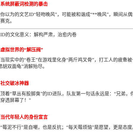
系统屏蔽词检测的暴击
你以为的文艺ID“轻吻晚风”，可能被和谐成“**晚风”，瞬间从
马赛克。
ID的文化意义：解构严肃，治愈内卷
虚拟世界的“解压阀”
当现实中的“卷王”在游戏里化身“两斤鸡叉骨”，打工人的疲惫被
腮胡双面龟”消解殆尽。
社交破冰神器
顶着“草丛有股脚臭”的ID进队，队友第一句话永远是：“兄弟，
穿透屏幕了！”
当代年轻人的身份宣言
“莓泥不行”是自嘲，也是反抗；“每天莓烦恼”是愿望，更是态度